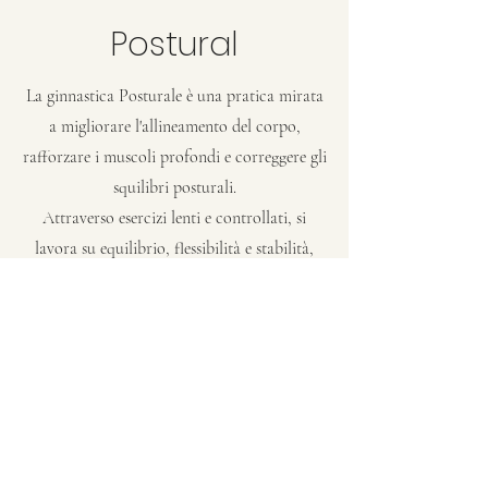
Postural
La ginnastica Posturale è una pratica mirata
a migliorare l'allineamento del corpo,
rafforzare i muscoli profondi e correggere gli
squilibri posturali.
Attraverso esercizi lenti e controllati, si
lavora su equilibrio, flessibilità e stabilità,
favorendo una postura corretta e riducendo
il rischio di dolori e tensioni muscolari.
Ideale per tutte le età e livelli di fitness, la
posturale contribuisce al benessere generale,
migliorando la consapevolezza corporea e
promuovendo una sensazione di leggerezza e
allineamento.